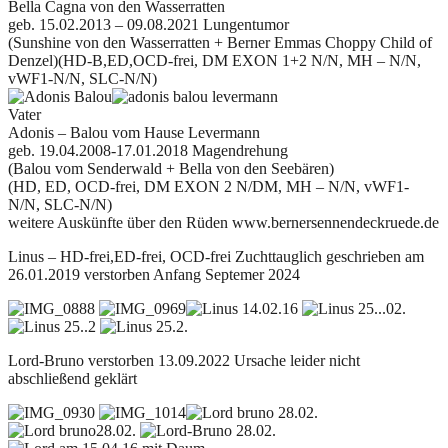
Bella Cagna von den Wasserratten
geb. 15.02.2013 – 09.08.2021 Lungentumor
(Sunshine von den Wasserratten + Berner Emmas Choppy Child of
Denzel)(HD-B,ED,OCD-frei, DM EXON 1+2 N/N,
MH – N/N,
vWF1-N/N, SLC-N/N)
Vater
Adonis – Balou vom Hause Levermann
geb. 19.04.2008-17.01.2018 Magendrehung
(Balou vom Senderwald + Bella von den Seebären)
(HD, ED, OCD-frei, DM EXON 2 N/DM, MH – N/N, vWF1-
N/N, SLC-N/N)
weitere Auskünfte über den Rüden www.bernersennendeckruede.de
Linus – HD-frei,ED-frei, OCD-frei Zuchttauglich geschrieben am
26.01.2019 verstorben Anfang Septemer 2024
Lord-Bruno verstorben 13.09.2022 Ursache leider nicht
abschließend geklärt