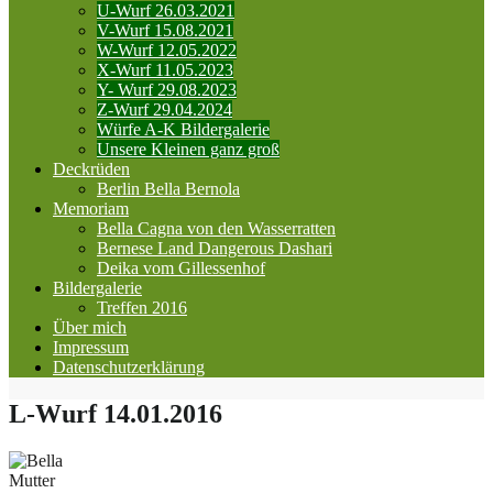
U-Wurf 26.03.2021
V-Wurf 15.08.2021
W-Wurf 12.05.2022
X-Wurf 11.05.2023
Y- Wurf 29.08.2023
Z-Wurf 29.04.2024
Würfe A-K Bildergalerie
Unsere Kleinen ganz groß
Deckrüden
Berlin Bella Bernola
Memoriam
Bella Cagna von den Wasserratten
Bernese Land Dangerous Dashari
Deika vom Gillessenhof
Bildergalerie
Treffen 2016
Über mich
Impressum
Datenschutzerklärung
L-Wurf 14.01.2016
Mutter